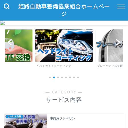
姫路自動車整備協業組合ホームペー
ジ
ヘッドライトコーティング
ブレーキディスク研磨
― CATEGORY ―
サービス内容
サービス内容
車両用クレベリン