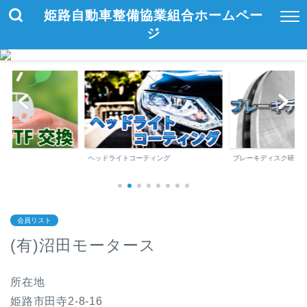
姫路自動車整備協業組合ホームペー
ジ
ヘッドライトコーティング
ブレーキディスク研磨
会員リスト
(有)沼田モータース
所在地
姫路市田寺2-8-16